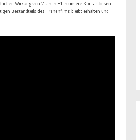
erfachen Wirkung von Vitamin E1 in unsere Kontaktlinsen.
tigen Bestandteils des Tränenfilms bleibt erhalten und