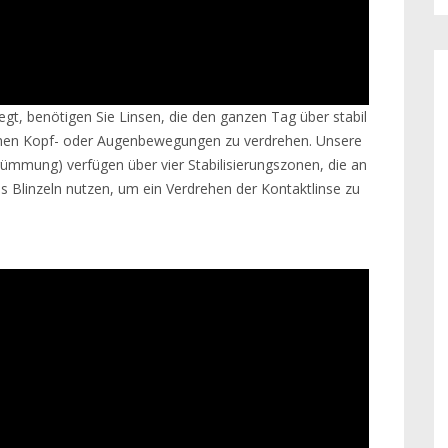
gt, benötigen Sie Linsen, die den ganzen Tag über stabil
chen Kopf- oder Augenbewegungen zu verdrehen. Unsere
ümmung) verfügen über vier Stabilisierungszonen, die an
s Blinzeln nutzen, um ein Verdrehen der Kontaktlinse zu