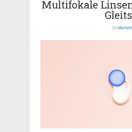
Multifokale Linsen
Gleits
By
Market