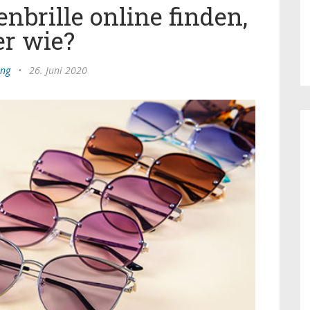
nbrille online finden,
er wie?
ing
•
26. Juni 2020