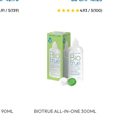
.91 / 5
(139)
4.93 / 5
(100)
T 90ML
BIOTRUE ALL-IN-ONE 300ML