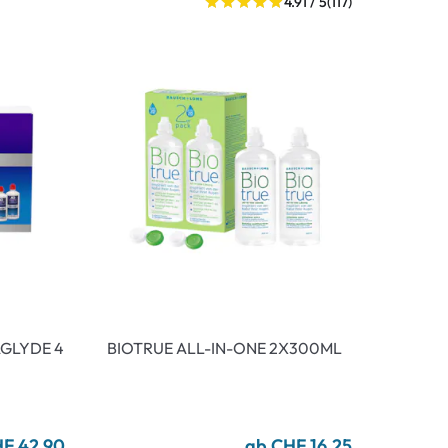
4.91 / 5
(117)
AGLYDE 4
BIOTRUE ALL-IN-ONE 2X300ML
F 42.90
ab CHF 16.25