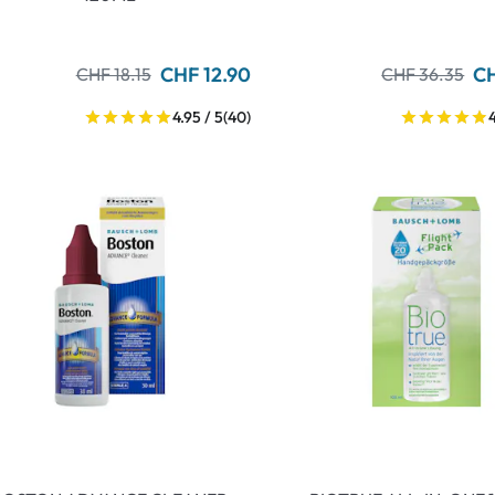
CHF 12.90
CH
CHF 18.15
CHF 36.35
4.95 / 5
(40)