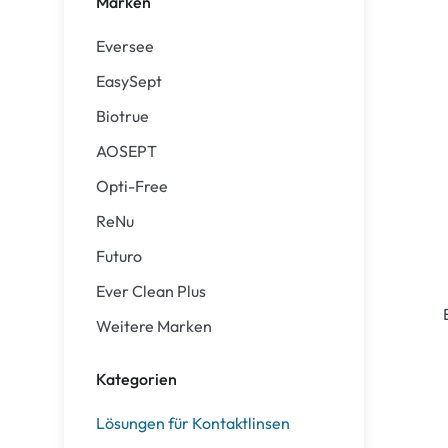
Marken
Air Optix
ReNu
Eversee
PureVision
Futuro
EasySept
Precision
Ever Clean Plus
Biotrue
Biofinity
Weitere Marken
AOSEPT
Clariti
Opti-Free
Total
ReNu
Proclear
Futuro
SofLens
Ever Clean Plus
Fusion
Weitere Marken
Freshlook
Kategorien
Dispo
Lösungen für Kontaktlinsen
Biomedics