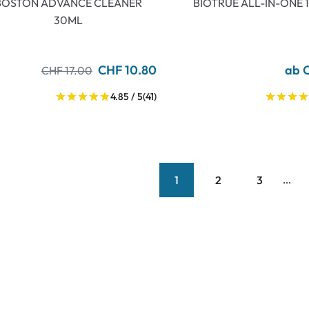
BOSTON ADVANCE CLEANER
BIOTRUE ALL-IN-ONE 
30ML
CHF 10.80
ab 
CHF 17.00
4.85 / 5
(41)
1
2
3
...