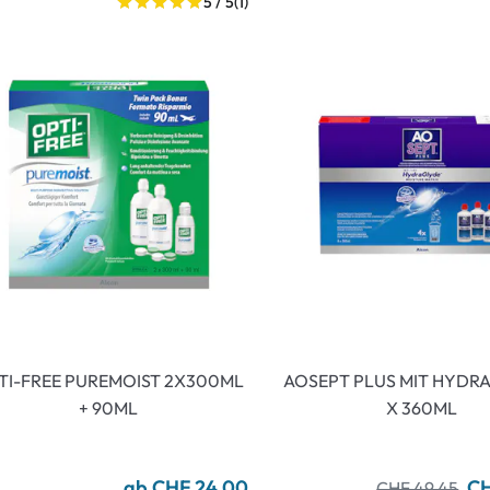
5 / 5
(1)
TI-FREE PUREMOIST 2X300ML
AOSEPT PLUS MIT HYDR
+ 90ML
X 360ML
ab CHF 24.00
CH
CHF 49.45