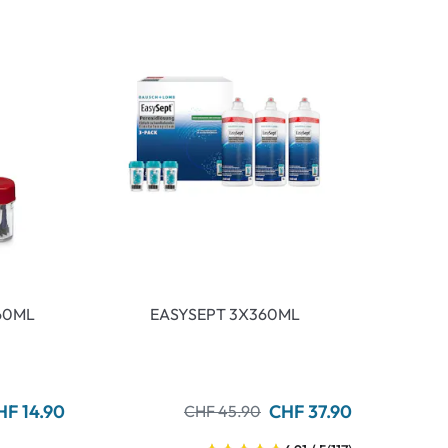
360ML
EASYSEPT 3X360ML
HF 14.90
CHF 37.90
CHF 45.90