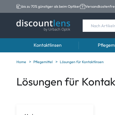
bis zu 70% günstiger als beim Optiker
Versandkostenfrei
Kontaktlinsen
Pflegemi
Marken
Kategorie
Marken
Home
Pflegemittel
Lösungen für Kontaktlinsen
Acuvue
Sphärische Linse
Eversee
Lösungen für Kontak
Biotrue
Torische Linsen
EasySept
Ultra
Multifokale Linse
Biotrue
MyDay
AOSEPT
Dailies
Opti-Free