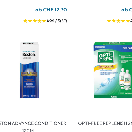
ab CHF 12.70
ab 
4.96 / 5
(57)
STON ADVANCE CONDITIONER
OPTI-FREE REPLENISH 
120ML