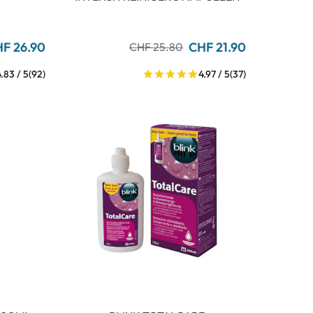
F 26.90
CHF 21.90
CHF 25.80
4.83 / 5
(92)
4.97 / 5
(37)