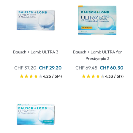
Bausch + Lomb ULTRA 3
Bausch + Lomb ULTRA for
Presbyopia 3
CHF 37.20
CHF 29.20
CHF 69.45
CHF 60.30
4.25 / 5
(4)
4.33 / 5
(7)