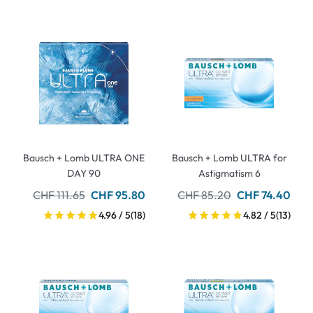
Bausch + Lomb ULTRA ONE
Bausch + Lomb ULTRA for
DAY 90
Astigmatism 6
CHF 111.65
CHF 95.80
CHF 85.20
CHF 74.40
4.96 / 5
(18)
4.82 / 5
(13)