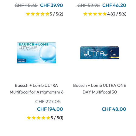
CHF 45.65
CHF 39.90
CHF 52.95
CHF 46.20
5 / 5
(2)
4.83 / 5
(6)
Bausch + Lomb ULTRA
Bausch + Lomb ULTRA ONE
Multifocal for Astigmatism 6
DAY Multifocal 30
CHF 227.05
CHF 194.00
CHF 48.00
5 / 5
(1)