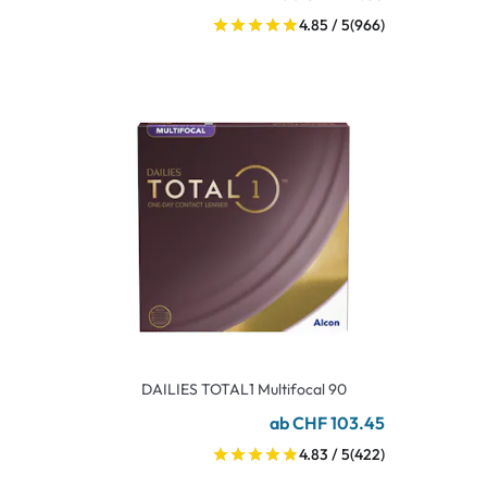
4.85 / 5
(966)
DAILIES TOTAL1 Multifocal 90
ab CHF 103.45
4.83 / 5
(422)