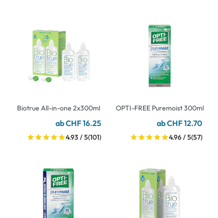
Biotrue All-in-one 2x300ml
OPTI-FREE Puremoist 300ml
ab CHF 16.25
ab CHF 12.70
4.93 / 5
(101)
4.96 / 5
(57)