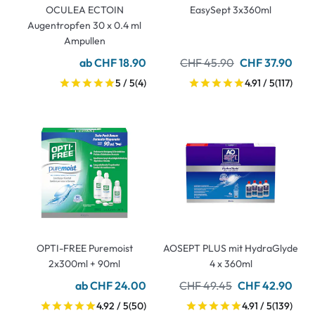
OCULEA ECTOIN
EasySept 3x360ml
Augentropfen 30 x 0.4 ml
Ampullen
ab CHF 18.90
CHF 45.90
CHF 37.90
5 / 5
(4)
4.91 / 5
(117)
OPTI-FREE Puremoist
AOSEPT PLUS mit HydraGlyde
2x300ml + 90ml
4 x 360ml
ab CHF 24.00
CHF 49.45
CHF 42.90
4.92 / 5
(50)
4.91 / 5
(139)