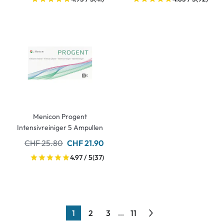
Menicon Progent
Intensivreiniger 5 Ampullen
CHF 25.80
CHF 21.90
4.97 / 5
(37)
1
2
3
11
...