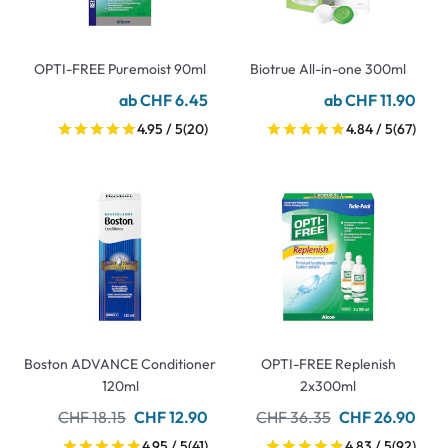
OPTI-FREE Puremoist 90ml
Biotrue All-in-one 300ml
ab CHF 6.45
ab CHF 11.90
4.95 / 5
(20)
4.84 / 5
(67)
Boston ADVANCE Conditioner
OPTI-FREE Replenish
120ml
2x300ml
CHF 18.15
CHF 12.90
CHF 36.35
CHF 26.90
4.95 / 5
(41)
4.83 / 5
(92)