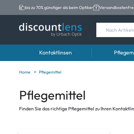
bis zu 70% günstiger als beim Optiker
Versandkostenfrei
Kontaktlinsen
Pflegemi
Marken
Kategorie
Marken
Home
Pflegemittel
Acuvue
Sphärische Linse
Eversee
Pflegemittel
Biotrue
Torische Linsen
EasySept
Ultra
Multifokale Linse
Biotrue
Finden Sie das richtige Pflegemittel zu Ihren Kontakt
MyDay
AOSEPT
Dailies
Opti-Free