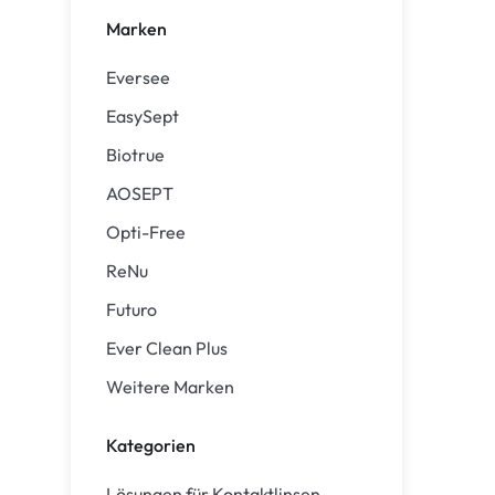
Air Optix
ReNu
Marken
PureVision
Futuro
Eversee
Precision
Ever Clean Plus
EasySept
Biofinity
Weitere Marken
Biotrue
Clariti
AOSEPT
Opti-Free
Total
ReNu
Proclear
Futuro
SofLens
Ever Clean Plus
Fusion
Weitere Marken
Freshlook
Dispo
Kategorien
Biomedics
Lösungen für Kontaktlinsen