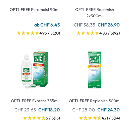
OPTI-FREE Puremoist 90ml
OPTI-FREE Replenish
2x300ml
ab CHF 6.45
CHF 36.35
CHF 26.90
4.95 / 5
(20)
4.83 / 5
(92)
OPTI-FREE Express 355ml
OPTI-FREE Replenish 300ml
CHF 23.65
CHF 18.20
CHF 28.00
CHF 24.30
5 / 5
(15)
4.71 / 5
(14)