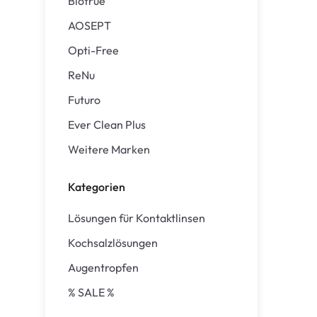
Biotrue
Air Optix
ReNu
AOSEPT
PureVision
Futuro
Opti-Free
Precision
Ever Clean Plus
ReNu
Biofinity
Weitere Marken
Futuro
Clariti
Ever Clean Plus
Weitere Marken
Total
Proclear
Kategorien
SofLens
Lösungen für Kontaktlinsen
Fusion
Kochsalzlösungen
Freshlook
Augentropfen
Dispo
% SALE %
Biomedics