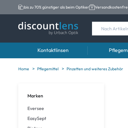
bis zu 70% günstiger als beim Optiker
Versandkostenfrei
Kontaktlinsen
Pflegemi
Marken
Kategorie
Marken
Home
Pflegemittel
Pinzetten und weiteres Zubehör
Acuvue
Sphärische Linse
Eversee
Biotrue
Torische Linsen
EasySept
Marken
Ultra
Multifokale Linse
Biotrue
Eversee
MyDay
AOSEPT
EasySept
Dailies
Opti-Free