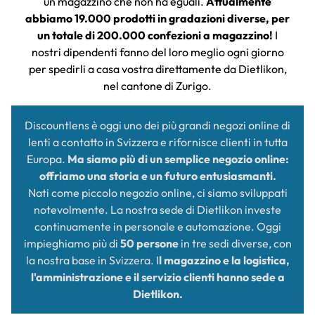
un magazzino che non ha eguali.
Attualmente
abbiamo 19.000 prodotti in gradazioni diverse, per
un totale di 200.000 confezioni a magazzino!
I
nostri dipendenti fanno del loro meglio ogni giorno
per spedirli a casa vostra direttamente da Dietlikon,
nel cantone di Zurigo.
Discountlens è oggi uno dei più grandi negozi online di
lenti a contatto in Svizzera e rifornisce clienti in tutta
Europa.
Ma siamo più di un semplice negozio online:
offriamo una storia e un futuro entusiasmanti.
Nati come piccolo negozio online, ci siamo sviluppati
notevolmente. La nostra sede di Dietlikon investe
continuamente in personale e automazione. Oggi
impieghiamo più di
50 persone
in tre sedi diverse, con
la nostra base in Svizzera. I
l magazzino e la logistica,
l'amministrazione e il servizio clienti hanno sede a
Dietlikon.