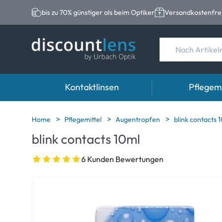
bis zu 70% günstiger als beim Optiker
Versandkostenfrei
Kontaktlinsen
Pflegemi
Marken
Kategorie
Marken
Home
Pflegemittel
Augentropfen
blink contacts 
blink contacts 10ml
Acuvue
Sphärische Linse
Eversee
Biotrue
Torische Linsen
EasySept
6 Kunden Bewertungen
Ultra
Multifokale Linse
Biotrue
MyDay
AOSEPT
Dailies
Opti-Free