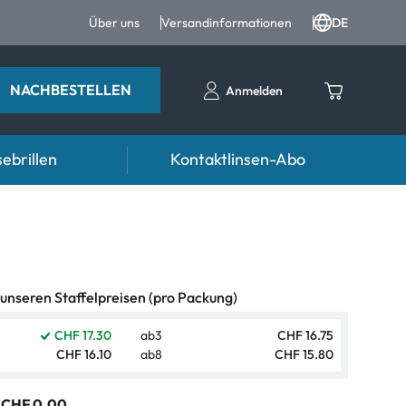
Über uns
Versandinformationen
DE
NACHBESTELLEN
Anmelden
ebrillen
Kontaktlinsen-Abo
Ratgeber
n FAQ
ter
Pflegemittel FAQ
nrezepte FAQ
d weiteres Zubehör
 unseren Staffelpreisen (pro Packung)
formationen
CHF 17.30
ab
3
CHF 16.75
CHF 16.10
ab
8
CHF 15.80
Symptome
mptome
:
CHF 0.00