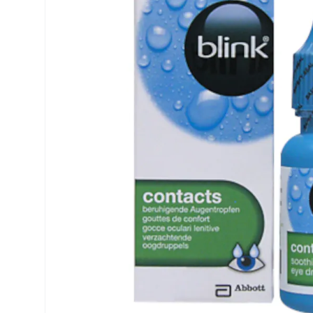
Air Optix
ReNu
PureVision
Futuro
Precision
Ever Clean Plus
Biofinity
Weitere Marken
Clariti
Total
Proclear
SofLens
Fusion
Freshlook
Dispo
Biomedics