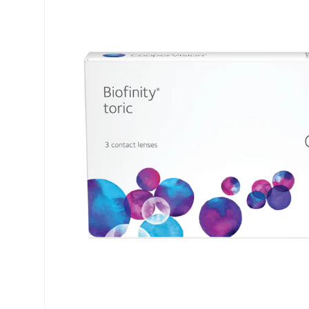
Air Optix
ReNu
PureVision
Futuro
Precision
Ever Clean Plus
Biofinity
Weitere Marken
Clariti
Total
Proclear
SofLens
Fusion
Freshlook
Dispo
Biomedics