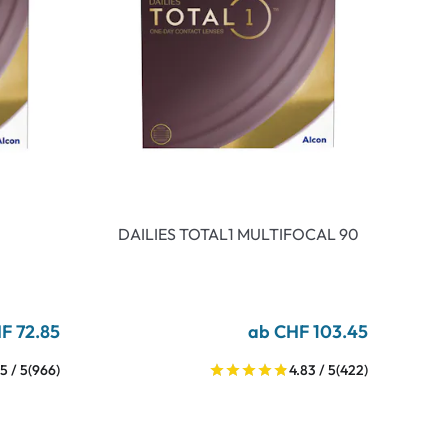
DAILIES TOTAL1 MULTIFOCAL 90
F 72.85
ab CHF 103.45
5 / 5
(966)
4.83 / 5
(422)