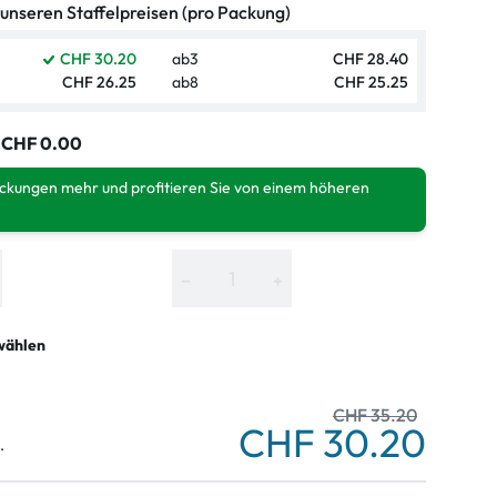
 unseren Staffelpreisen (pro Packung)
CHF 30.20
ab
3
CHF 28.40
CHF 26.25
ab
8
CHF 25.25
:
CHF 0.00
ackungen mehr und profitieren Sie von einem höheren
−
+
wählen
CHF 35.20
CHF 30.20
.