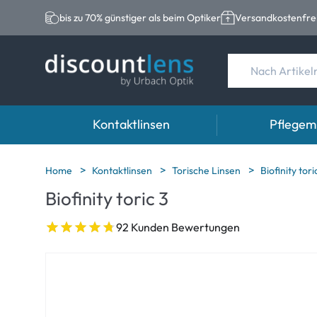
bis zu 70% günstiger als beim Optiker
Versandkostenfrei
Kontaktlinsen
Pflegemi
Marken
Kategorie
Marken
Home
Kontaktlinsen
Torische Linsen
Biofinity tori
Biofinity toric 3
Acuvue
Sphärische Linse
Eversee
Biotrue
Torische Linsen
EasySept
92 Kunden Bewertungen
Ultra
Multifokale Linse
Biotrue
MyDay
AOSEPT
Dailies
Opti-Free