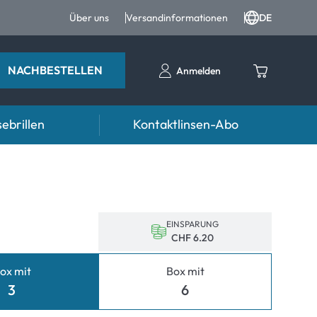
Über uns
Versandinformationen
DE
NACHBESTELLEN
Anmelden
ebrillen
Kontaktlinsen-Abo
Ratgeber
n FAQ
ter
Pflegemittel FAQ
nrezepte FAQ
d weiteres Zubehör
EINSPARUNG
CHF 6.20
formationen
ox mit
Box mit
Symptome
3
6
mptome