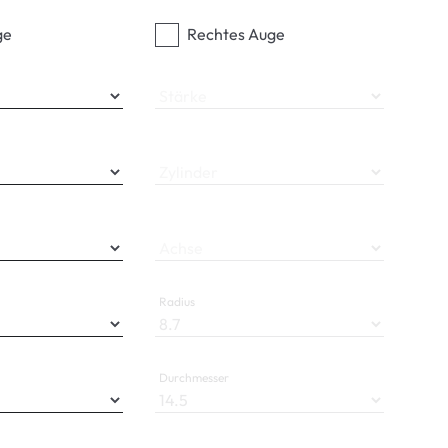
ge
Rechtes Auge
Stärke
Zylinder
Achse
Radius
Durchmesser