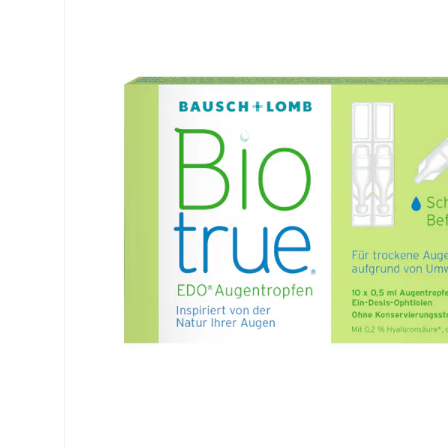
Air Optix
ReNu
PureVision
Futuro
Precision
Ever Clean Plus
Biofinity
Weitere Marken
Clariti
Total
Proclear
SofLens
Fusion
Freshlook
Dispo
Biomedics