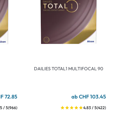
DAILIES TOTAL1 MULTIFOCAL 90
F 72.85
ab CHF 103.45
5 / 5
(966)
4.83 / 5
(422)