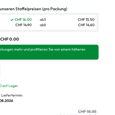
 unseren Staffelpreisen (pro Packung)
CHF 16.00
ab
3
CHF 15.50
CHF 14.90
ab
8
CHF 14.60
:
CHF 0.00
ackungen mehr und profitieren Sie von einem höheren
0 auf Lager
r Liefertermin:
.08.2026
CHF 18.85