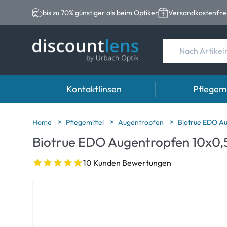
bis zu 70% günstiger als beim Optiker
Versandkostenfrei
Kontaktlinsen
Pflegemi
Marken
Kategorie
Marken
Home
Pflegemittel
Augentropfen
Biotrue EDO A
Biotrue EDO Augentropfen 10x0,
Acuvue
Sphärische Linse
Eversee
Biotrue
Torische Linsen
EasySept
10 Kunden Bewertungen
Ultra
Multifokale Linse
Biotrue
MyDay
AOSEPT
Dailies
Opti-Free