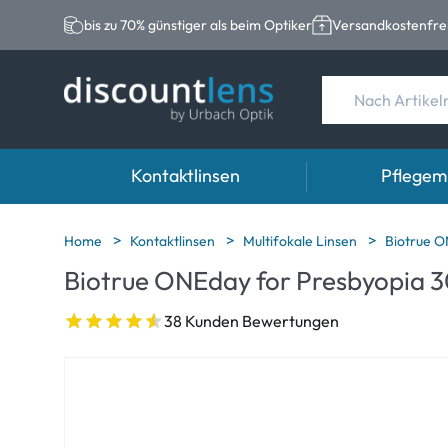
bis zu 70% günstiger als beim Optiker
Versandkostenfrei
Kontaktlinsen
Pflegemi
Marken
Kategorie
Marken
Home
Kontaktlinsen
Multifokale Linsen
Biotrue O
Biotrue ONEday for Presbyopia 
Acuvue
Sphärische Linse
Eversee
Biotrue
Torische Linsen
EasySept
38 Kunden Bewertungen
Ultra
Multifokale Linse
Biotrue
MyDay
AOSEPT
Dailies
Opti-Free