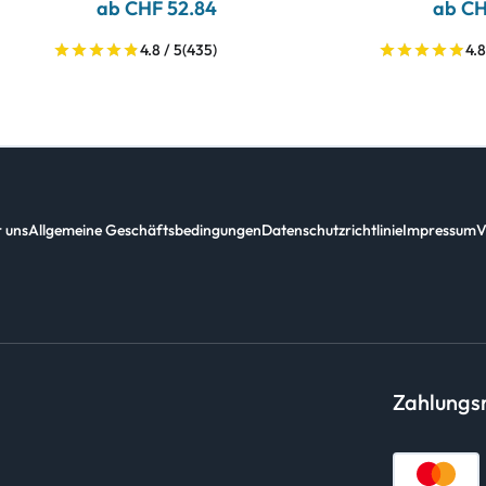
ab CHF 52.84
ab CH
4.8 / 5
(435)
4.8
 uns
Allgemeine Geschäftsbedingungen
Datenschutzrichtlinie
Impressum
V
Zahlung