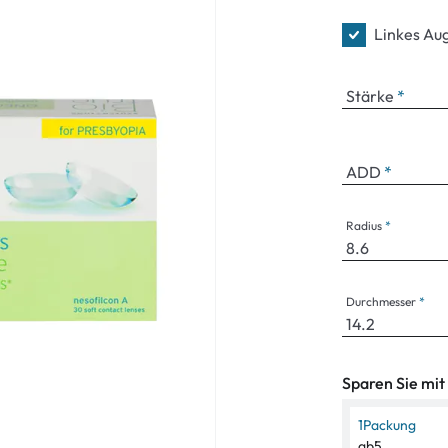
Linkes Au
Stärke
ADD
Radius
Durchmesser
Sparen Sie mit
1
Packung
ab
5