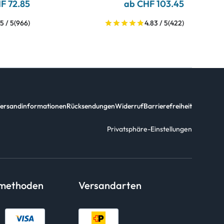
F 72.85
ab CHF 103.45
5 / 5
(966)
4.83 / 5
(422)
ersandinformationen
Rücksendungen
Widerruf
Barrierefreiheit
Privatsphäre-Einstellungen
smethoden
Versandarten