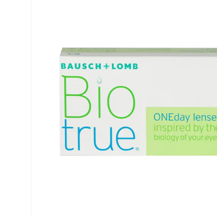
Air Optix
ReNu
PureVision
Futuro
Precision
Ever Clean Plus
Biofinity
Weitere Marken
Clariti
Total
Proclear
SofLens
Fusion
Freshlook
Dispo
Biomedics