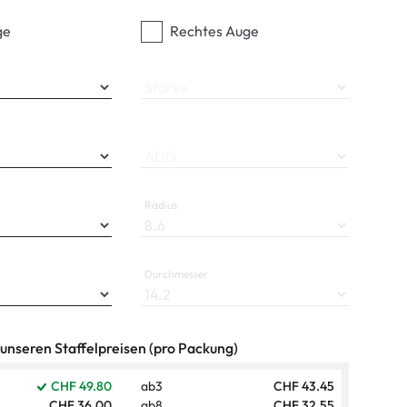
ge
Rechtes Auge
Stärke
ADD
Radius
Durchmesser
 unseren Staffelpreisen (pro Packung)
CHF 49.80
ab
3
CHF 43.45
CHF 36.00
ab
8
CHF 32.55