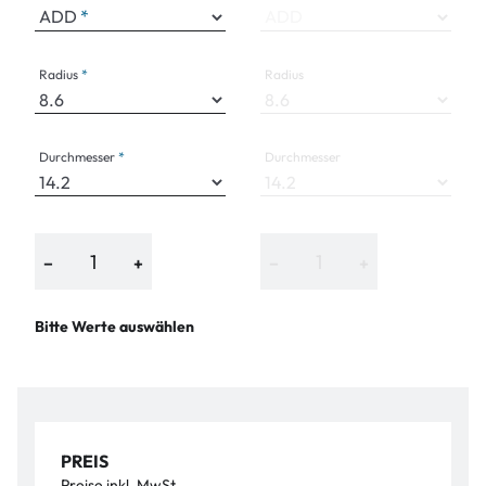
ADD
ADD
Radius
Radius
Durchmesser
Durchmesser
−
+
−
+
Bitte Werte auswählen
PREIS
Preise inkl. MwSt.