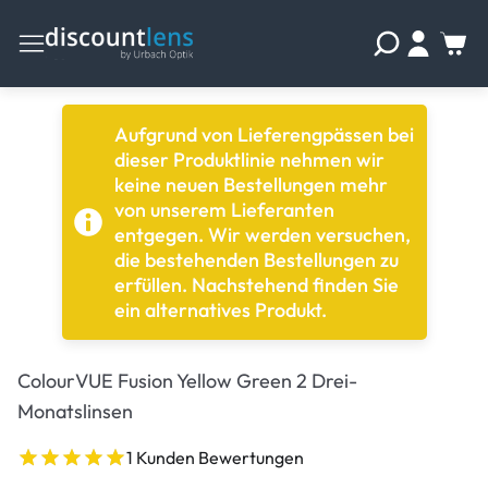
Aufgrund von Lieferengpässen bei
dieser Produktlinie nehmen wir
keine neuen Bestellungen mehr
von unserem Lieferanten
entgegen. Wir werden versuchen,
die bestehenden Bestellungen zu
erfüllen. Nachstehend finden Sie
ein alternatives Produkt.
ColourVUE Fusion Yellow Green 2 Drei-
Monatslinsen
1 Kunden Bewertungen