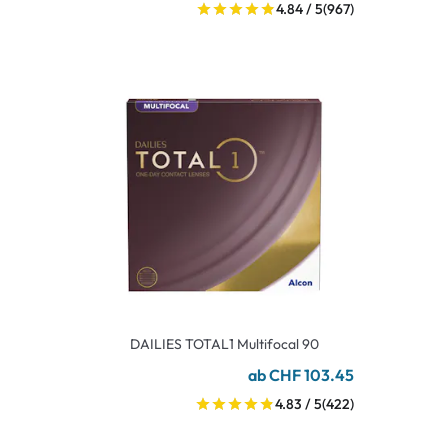
4.84 / 5
(967)
DAILIES TOTAL1 Multifocal 90
ab CHF 103.45
4.83 / 5
(422)