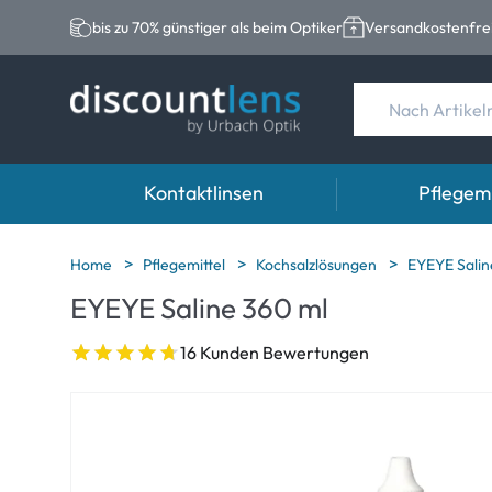
bis zu 70% günstiger als beim Optiker
Versandkostenfrei
Kontaktlinsen
Pflegemi
Marken
Kategorie
Marken
Home
Pflegemittel
Kochsalzlösungen
EYEYE Salin
EYEYE Saline 360 ml
Acuvue
Sphärische Linse
Eversee
Biotrue
Torische Linsen
EasySept
16 Kunden Bewertungen
Ultra
Multifokale Linse
Biotrue
MyDay
AOSEPT
Dailies
Opti-Free