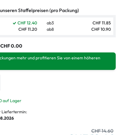
 unseren Staffelpreisen (pro Packung)
CHF 12.40
ab
3
CHF 11.85
CHF 11.20
ab
8
CHF 10.90
:
CHF 0.00
ackungen mehr und profitieren Sie von einem höheren
0 auf Lager
r Liefertermin:
08.2026
CHF 14.60