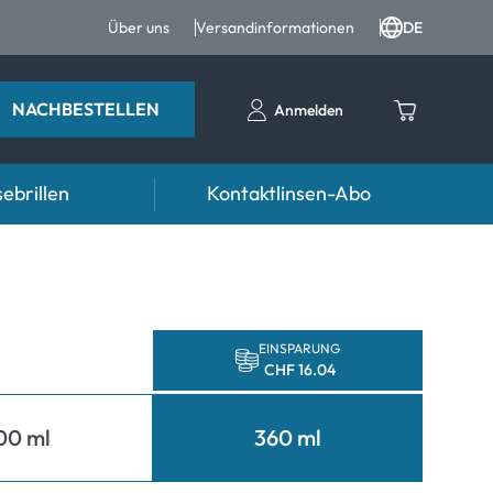
Über uns
Versandinformationen
DE
NACHBESTELLEN
Anmelden
ebrillen
Kontaktlinsen-Abo
Ratgeber
n FAQ
ter
Pflegemittel FAQ
nrezepte FAQ
d weiteres Zubehör
EINSPARUNG
CHF 16.04
formationen
Symptome
00 ml
360 ml
mptome