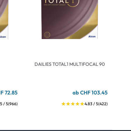
DAILIES TOTAL1 MULTIFOCAL 90
F 72.85
ab CHF 103.45
5 / 5
(966)
4.83 / 5
(422)