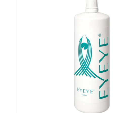
Air Optix
ReNu
PureVision
Futuro
Precision
Ever Clean Plus
Biofinity
Weitere Marken
Clariti
Total
Proclear
SofLens
Fusion
Freshlook
Dispo
Biomedics