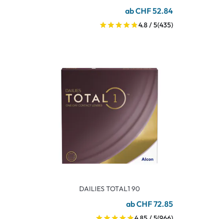
ab CHF 52.84
4.8 / 5
(435)
DAILIES TOTAL1 90
ab CHF 72.85
4.85 / 5
(966)