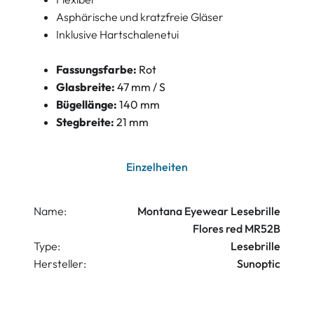
Asphärische und kratzfreie Gläser
Inklusive Hartschalenetui
Fassungsfarbe:
Rot
Glasbreite:
47 mm / S
Bügellänge:
140 mm
Stegbreite:
21 mm
Einzelheiten
Name:
Montana Eyewear Lesebrille
Flores red MR52B
Type:
Lesebrille
Hersteller:
Sunoptic