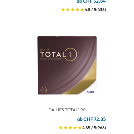
ab CHF 52.84
4.8 / 5
(435)
DAILIES TOTAL1 90
ab CHF 72.85
4.85 / 5
(966)