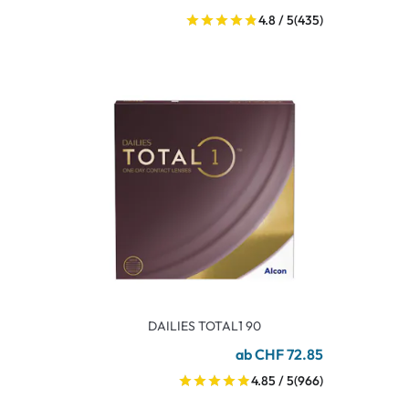
4.8 / 5
(435)
DAILIES TOTAL1 90
ab CHF 72.85
4.85 / 5
(966)