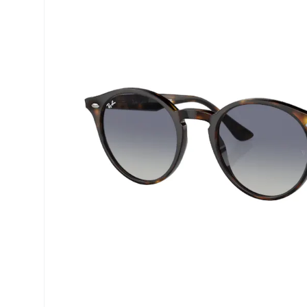
Air Optix
ReNu
PureVision
Futuro
Precision
Ever Clean Plus
Biofinity
Weitere Marken
Clariti
Total
Proclear
SofLens
Fusion
Freshlook
Dispo
Biomedics