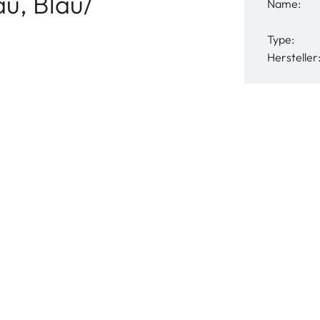
u, Blau/
Name:
Type:
Hersteller