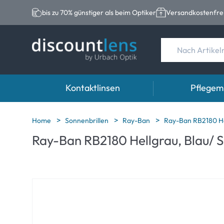
bis zu 70% günstiger als beim Optiker
Versandkostenfrei
Kontaktlinsen
Pflegemi
Marken
Kategorie
Marken
Home
Sonnenbrillen
Ray-Ban
Ray-Ban RB2180 He
Ray-Ban RB2180 Hellgrau, Blau/ 
Acuvue
Sphärische Linse
Eversee
Biotrue
Torische Linsen
EasySept
Ultra
Multifokale Linse
Biotrue
MyDay
AOSEPT
Dailies
Opti-Free