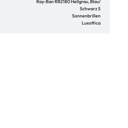
Ray-Ban RB2180 Hellgrau, Blau/
Schwarz S
Sonnenbrillen
:
Luxottica