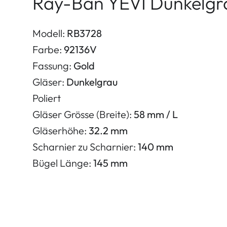
Ray-Ban YEVI Dunkelgra
Modell:
RB3728
Farbe:
92136V
Fassung:
Gold
Gläser:
Dunkelgrau
Poliert
Gläser Grösse (Breite):
58 mm / L
Gläserhöhe:
32.2 mm
Scharnier zu Scharnier:
140 mm
Bügel Länge:
145 mm