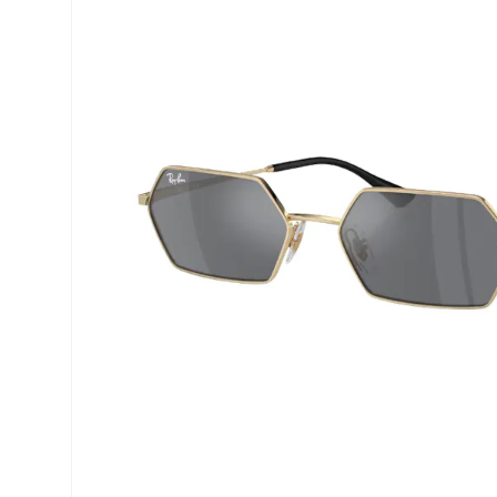
Air Optix
ReNu
PureVision
Futuro
Precision
Ever Clean Plus
Biofinity
Weitere Marken
Clariti
Total
Proclear
SofLens
Fusion
Freshlook
Dispo
Biomedics