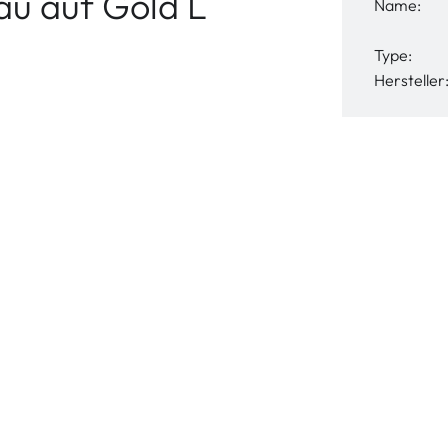
u auf Gold L
Name:
Type:
Hersteller