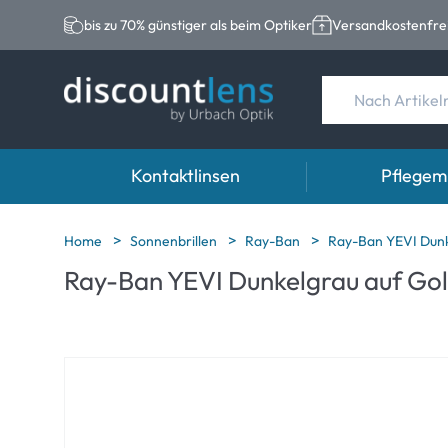
bis zu 70% günstiger als beim Optiker
Versandkostenfrei
Kontaktlinsen
Pflegemi
Marken
Kategorie
Marken
Home
Sonnenbrillen
Ray-Ban
Ray-Ban YEVI Dunk
Ray-Ban YEVI Dunkelgrau auf Gol
Acuvue
Sphärische Linse
Eversee
Biotrue
Torische Linsen
EasySept
Ultra
Multifokale Linse
Biotrue
MyDay
AOSEPT
Dailies
Opti-Free