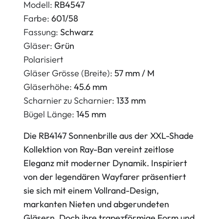
Modell:
RB4547
Farbe:
601/58
Fassung:
Schwarz
Gläser:
Grün
Polarisiert
Gläser Grösse (Breite):
57 mm / M
Gläserhöhe:
45.6 mm
Scharnier zu Scharnier:
133 mm
Bügel Länge:
145 mm
Die RB4147 Sonnenbrille aus der XXL-Shade
Kollektion von Ray-Ban vereint zeitlose
Eleganz mit moderner Dynamik. Inspiriert
von der legendären Wayfarer präsentiert
sie sich mit einem Vollrand-Design,
markanten Nieten und abgerundeten
Gläsern. Doch ihre trapezförmige Form und