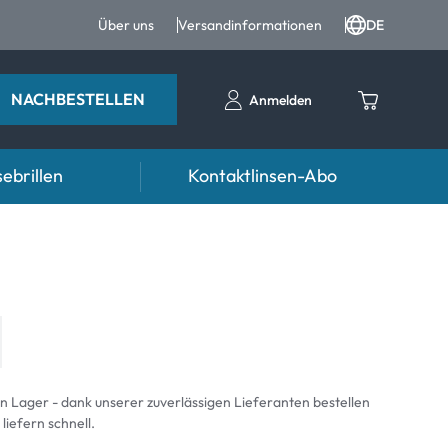
Über uns
Versandinformationen
DE
NACHBESTELLEN
Anmelden
ebrillen
Kontaktlinsen-Abo
Ratgeber
n FAQ
ter
Pflegemittel FAQ
nrezepte FAQ
d weiteres Zubehör
formationen
Symptome
an Lager - dank unserer zuverlässigen Lieferanten bestellen
 liefern schnell.
mptome