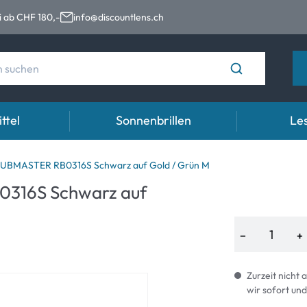
 ab CHF 180,-
info@discountlens.ch
ttel
Sonnenbrillen
Les
Tragedauer
Kategorien
Top Marken
Ratgeber
Zubehör
BMASTER RB0316S Schwarz auf Gold / Grün M
316S Schwarz auf
n
Tageslinsen
Lösungen für Kontaktlinsen
Ray-Ban
Kontaktlinse
Linsenbehäl
Wochenlinsen
Kochsalzlösungen
Montana Eyewear
Kontaktlinse
Pinzetten un
−
+
n
Monatslinsen
Augentropfen
Oakley
Gebrauchsin
% SALE %
% SALE %
Abnormale 
Zurzeit nicht 
wir sofort und
Sonnenbrillen für Kinder
Normale Sy