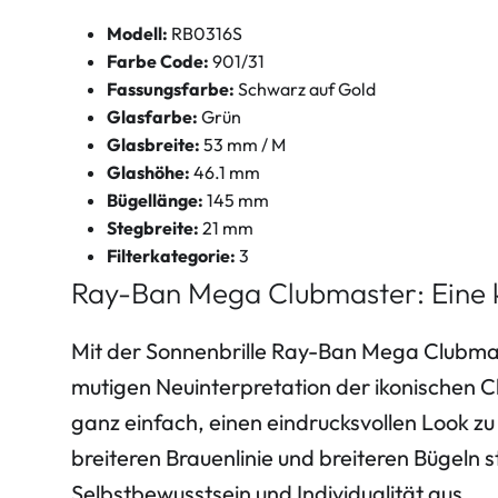
Modell:
RB0316S
Farbe Code:
901/31
Fassungsfarbe:
Schwarz auf Gold
Glasfarbe:
Grün
Glasbreite:
53 mm / M
Glashöhe:
46.1 mm
Bügellänge:
145 mm
Stegbreite:
21 mm
Filterkategorie:
3
Ray-Ban Mega Clubmaster: Eine 
Mit der Sonnenbrille Ray-Ban Mega Clubma
mutigen Neuinterpretation der ikonischen Clu
ganz einfach, einen eindrucksvollen Look zu 
breiteren Brauenlinie und breiteren Bügeln s
Selbstbewusstsein und Individualität aus.