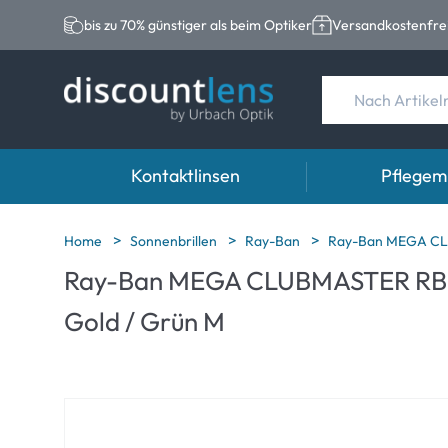
bis zu 70% günstiger als beim Optiker
Versandkostenfrei
Kontaktlinsen
Pflegemi
Marken
Kategorie
Marken
Home
Sonnenbrillen
Ray-Ban
Ray-Ban MEGA CLU
Ray-Ban MEGA CLUBMASTER RB0
Acuvue
Sphärische Linse
Eversee
Gold / Grün M
Biotrue
Torische Linsen
EasySept
Ultra
Multifokale Linse
Biotrue
MyDay
AOSEPT
Dailies
Opti-Free