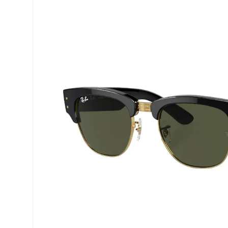
Air Optix
ReNu
PureVision
Futuro
Precision
Ever Clean Plus
Biofinity
Weitere Marken
Clariti
Total
Proclear
SofLens
Fusion
Freshlook
Dispo
Biomedics