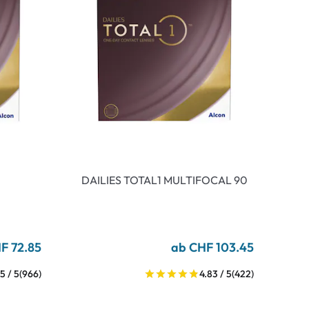
DAILIES TOTAL1 MULTIFOCAL 90
F 72.85
ab CHF 103.45
5 / 5
(966)
4.83 / 5
(422)