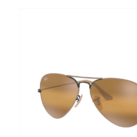
Air Optix
ReNu
PureVision
Futuro
Precision
Ever Clean Plus
Biofinity
Weitere Marken
Clariti
Total
Proclear
SofLens
Fusion
Freshlook
Dispo
Biomedics