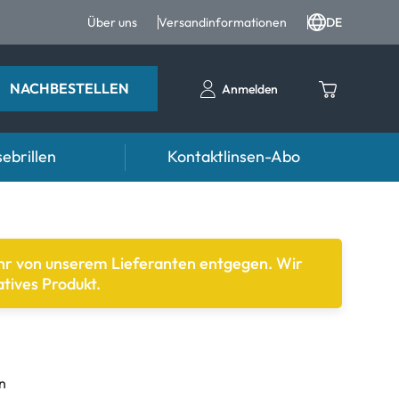
Über uns
Versandinformationen
DE
NACHBESTELLEN
Anmelden
ebrillen
Kontaktlinsen-Abo
Ratgeber
n FAQ
ter
Pflegemittel FAQ
ehr von unserem Lieferanten entgegen. Wir
tives Produkt.
nrezepte FAQ
d weiteres Zubehör
formationen
Symptome
n
mptome