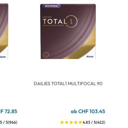
DAILIES TOTAL1 MULTIFOCAL 90
F 72.85
ab CHF 103.45
5 / 5
(966)
4.83 / 5
(422)