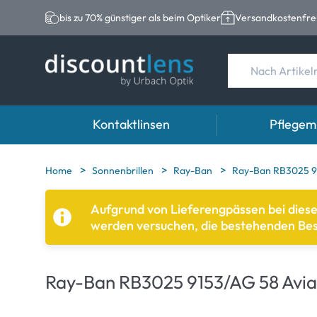
bis zu 70% günstiger als beim Optiker
Versandkostenfrei
Kontaktlinsen
Pflegemi
Marken
Kategorie
Marken
Home
Sonnenbrillen
Ray-Ban
Ray-Ban RB3025 91
Acuvue
Sphärische Linse
Eversee
Aufgrund von Lieferengpässen bei dies
werden versuchen, die bestehenden Beste
Biotrue
Torische Linsen
EasySept
Ultra
Multifokale Linse
Biotrue
Ray-Ban RB3025 9153/AG 58 Avia
MyDay
AOSEPT
Dailies
Opti-Free