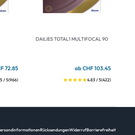
DAILIES TOTAL1 MULTIFOCAL 90
F 72.85
ab CHF 103.45
5 / 5
(966)
4.83 / 5
(422)
ersandinformationen
Rücksendungen
Widerruf
Barrierefreiheit