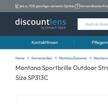
bis zu 70% günstiger als beim Optiker
Versandkostenfrei
Kontaktlinsen
Pflegemi
Marken
Kategorie
Marken
Home
Sonnenbrillen
Montana Eyewear
Montana S
Montana Sportbrille Outdoor Stro
Acuvue
Sphärische Linse
Eversee
Size SP313C
Biotrue
Torische Linsen
EasySept
Ultra
Multifokale Linse
Biotrue
MyDay
AOSEPT
Dailies
Opti-Free