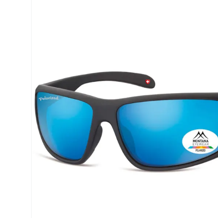
Air Optix
ReNu
PureVision
Futuro
Precision
Ever Clean Plus
Biofinity
Weitere Marken
Clariti
Total
Proclear
SofLens
Fusion
Freshlook
Dispo
Biomedics