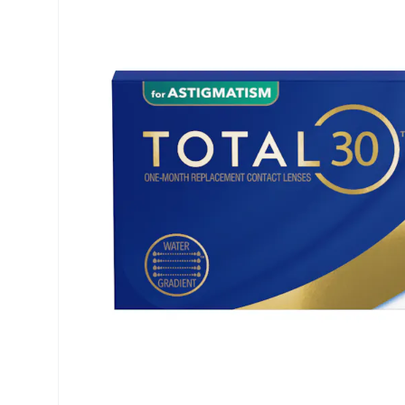
Air Optix
ReNu
PureVision
Futuro
Precision
Ever Clean Plus
Biofinity
Weitere Marken
Clariti
Total
Proclear
SofLens
Fusion
Freshlook
Dispo
Biomedics