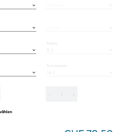
Zylinder
Achse
Radius
Durchmesser
−
+
wählen