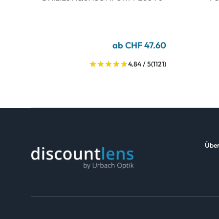
ab CHF 47.60
4.84 / 5
(1121)
Über