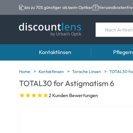
bis zu 70% günstiger als beim Optiker
Versandkostenfrei
Kontaktlinsen
Pflegemi
Marken
Kategorie
Marken
Home
Kontaktlinsen
Torische Linsen
TOTAL30 for
TOTAL30 for Astigmatism 6
Acuvue
Sphärische Linse
Eversee
Biotrue
Torische Linsen
EasySept
2 Kunden Bewertungen
Ultra
Multifokale Linse
Biotrue
MyDay
AOSEPT
Dailies
Opti-Free