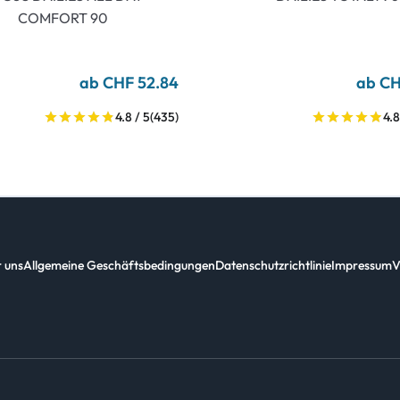
COMFORT 90
ab CHF 52.84
ab CH
4.8 / 5
(435)
4.8
 uns
Allgemeine Geschäftsbedingungen
Datenschutzrichtlinie
Impressum
V