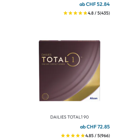
ab CHF 52.84
4.8 / 5
(435)
DAILIES TOTAL1 90
ab CHF 72.85
4.85 / 5
(966)