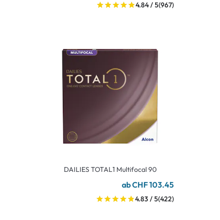
4.84 / 5
(967)
DAILIES TOTAL1 Multifocal 90
ab CHF 103.45
4.83 / 5
(422)