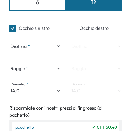
6
12
Occhio sinistro
Occhio destro
Diottria
Diottria
Raggio
Raggio
Diametro
Diametro
Risparmiate con i nostri prezzi all'ingrosso (al
pachetto)
1
pacchetto
CHF 50.40