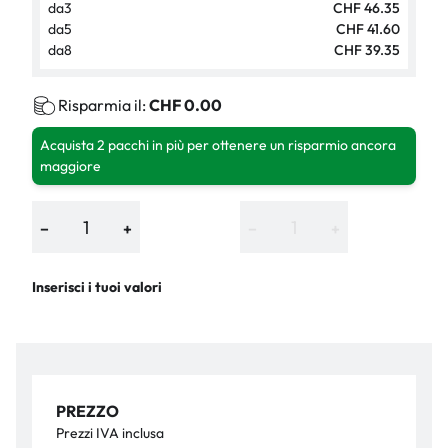
da
3
CHF 46.35
da
5
CHF 41.60
da
8
CHF 39.35
Risparmia il:
CHF 0.00
Acquista 2 pacchi in più per ottenere un risparmio ancora
maggiore
−
+
−
+
Inserisci i tuoi valori
PREZZO
Prezzi IVA inclusa