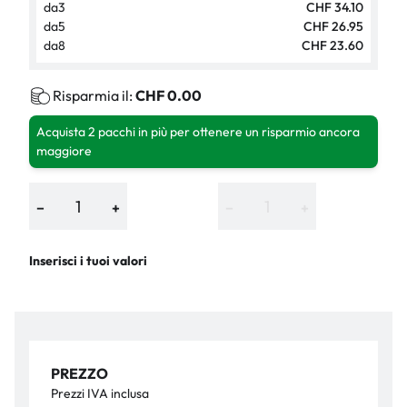
da
3
CHF 34.10
da
5
CHF 26.95
da
8
CHF 23.60
Risparmia il:
CHF 0.00
Acquista 2 pacchi in più per ottenere un risparmio ancora
maggiore
−
+
−
+
Inserisci i tuoi valori
PREZZO
Prezzi IVA inclusa