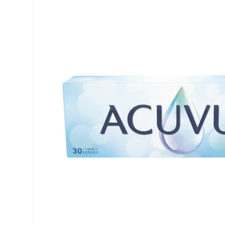
Dailies
Opti-Free
Air Optix
ReNu
PureVision
Futuro
Precision
Ever Clean Plus
Biofinity
Altre marche
Clariti
Total
Proclear
SofLens
Fusion
Freshlook
Dispo