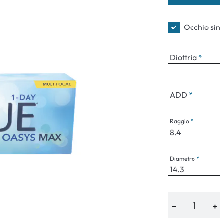
Occhiali per bambini
Sintomi norm
Occhio sin
Diottria
ADD
Raggio
Diametro
−
+