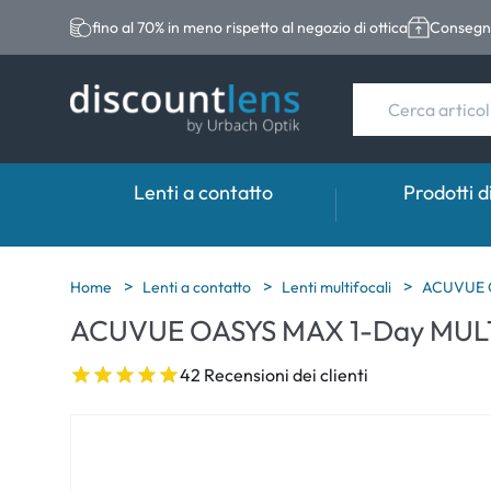
fino al 70% in meno rispetto al negozio di ottica
Consegna
Lenti a contatto
Prodotti d
Marche
Categoria
Marche
Home
Lenti a contatto
Lenti multifocali
ACUVUE 
ACUVUE OASYS MAX 1-Day MUL
Acuvue
Lenti sferiche
Eversee
Biotrue
Lenti toriche
EasySept
42 Recensioni dei clienti
Ultra
Lenti multifocali
Biotrue
MyDay
AOSEPT