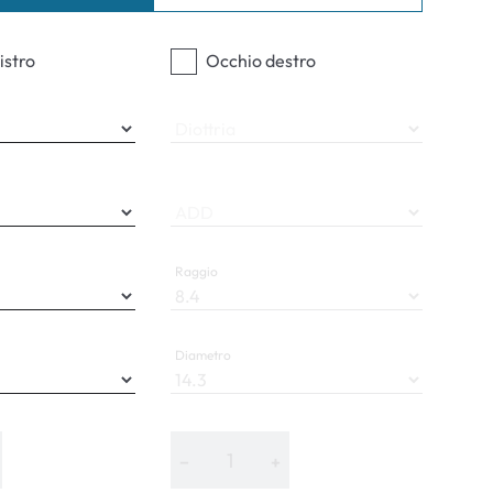
ali
istro
Occhio destro
Diottria
ADD
Raggio
Diametro
−
+