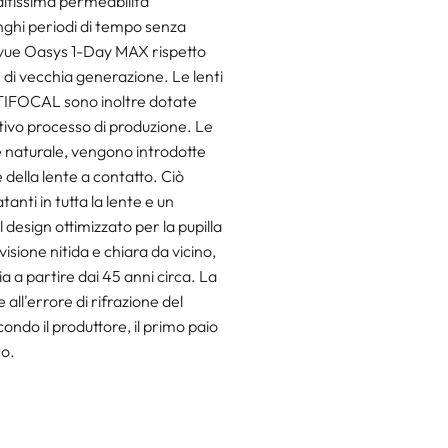
altissima permeabilità
unghi periodi di tempo senza
uvue Oasys 1-Day MAX rispetto
 è di vecchia generazione. Le lenti
FOCAL sono inoltre dotate
ativo processo di produzione. Le
le naturale, vengono introdotte
 della lente a contatto. Ciò
anti in tutta la lente e un
Il design ottimizzato per la pupilla
one nitida e chiara da vicino,
a a partire dai 45 anni circa. La
 all'errore di rifrazione del
ndo il produttore, il primo paio
to.