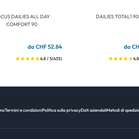
CUS DAILIES ALL DAY
DAILIES TOTAL1 90
COMFORT 90
da CHF 52.84
da CH
4.8 / 5
(435)
4.8
amo
Termini e condizioni
Politica sulla privacy
Dati aziendali
Metodi di spediz