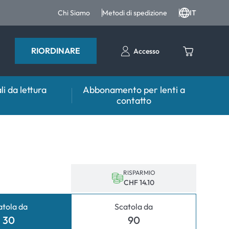
Chi Siamo
Metodi di spedizione
IT
RIORDINARE
Accesso
li da lettura
Abbonamento per lenti a
contatto
sulente
Aiuto & Consulente
tto FAQ
er lenti
Prodotti per la cura FAQ
 FAQ
tri accessori
RISPARMIO
CHF 14.10
er l'utilizzo
atola da
Scatola da
mali
30
90