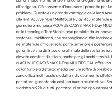
con un moderno materiale in silicone idrogel che ha un'
all'ossigeno. Ciò consente d'indossare il prodotto per l
problemi. Questo è un grande vantaggio delle lenti Ac
alle lenti Acuvue Moist Multifocal 1-Day, il cui materiale
giornaliere monouso ACUVUE OASYS MAX 1-Day MULTI
della tecnologia TearStable, resa possibile da un innov
sostanze umidificanti, che assomigliano al film lacrima
nel materiale attraverso la parte anteriore e posteriore
garantisce una distribuzione ottimale delle sostanze idrat
elevato comfort di utilizzo, anche per gli occhi sensibili. 
di ACUVUE OASYS MAX 1-Day MULTIFOCAL offre una visi
da lontano e a distanza media per chi soffre di presbiopi
zona ottica multifocale si adatta individualmente all'età e
portatore, garantendo così una buona acuità visiva. Seco
si adatta al 92% di tutti i portatori al primo appuntamen