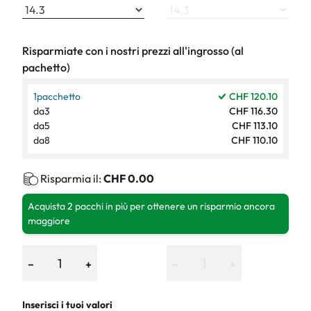
Risparmiate con i nostri prezzi all'ingrosso (al
pachetto)
1
pacchetto
CHF 120.10
da
3
CHF 116.30
da
5
CHF 113.10
da
8
CHF 110.10
Risparmia il:
CHF 0.00
Acquista 2 pacchi in più per ottenere un risparmio ancora
maggiore
−
+
−
+
Inserisci i tuoi valori