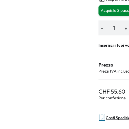
Acquista 2 pacc
−
+
Inserisci i tuoi v
Prezzo
Prezzi IVA inclus
CHF 55.60
Per confezione
Costi Spediz