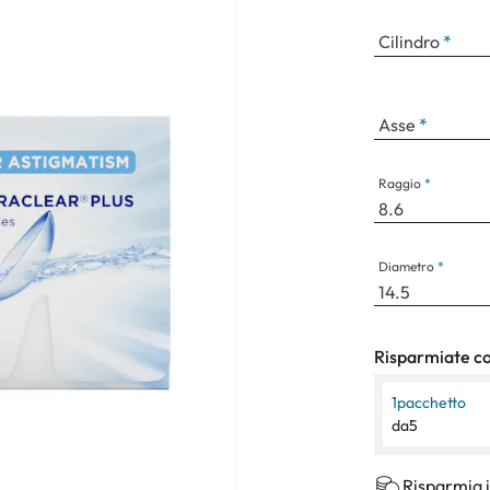
Occhiali per bambini
Sintomi norm
Cilindro
Asse
Raggio
Diametro
Risparmiate con
1
pacchetto
da
5
Risparmia i