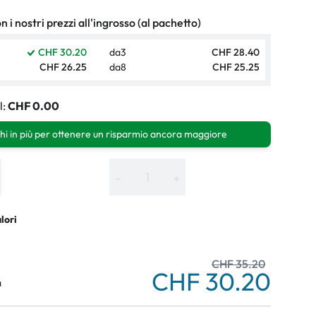
 i nostri prezzi all'ingrosso (al pachetto)
CHF 30.20
da
3
CHF 28.40
CHF 26.25
da
8
CHF 25.25
l:
CHF 0.00
hi in più per ottenere un risparmio ancora maggiore
−
+
alori
CHF 35.20
CHF 30.20
a