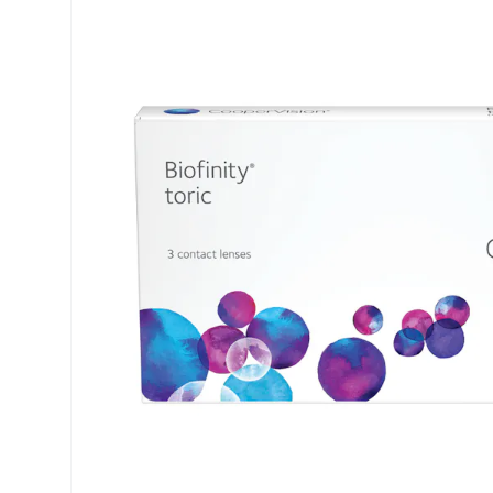
Dailies
Opti-Free
Air Optix
ReNu
PureVision
Futuro
Precision
Ever Clean Plus
Biofinity
Altre marche
Clariti
Total
Proclear
SofLens
Fusion
Freshlook
Dispo