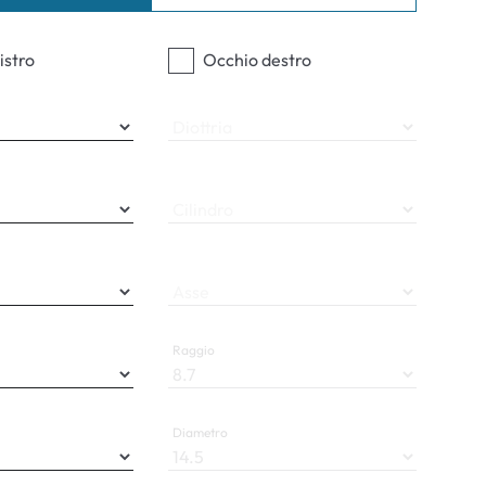
ali
istro
Occhio destro
Diottria
Cilindro
Asse
Raggio
Diametro