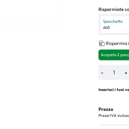
Risparmiate con
1
pacchetto
da
5
Risparmia i
Acquista 2 pacc
−
+
Inserisci i tuoi v
Prezzo
Prezzi IVA inclus