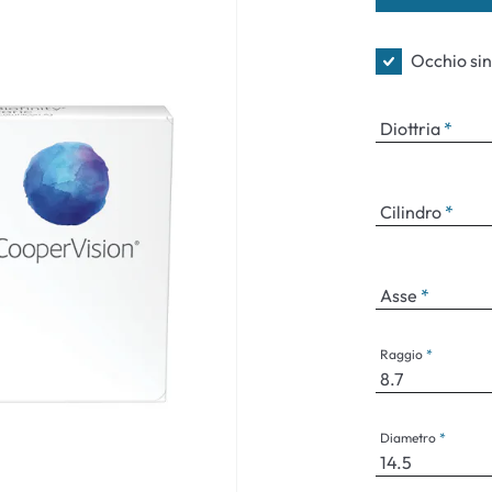
Occhiali per bambini
Sintomi norm
Occhio sin
Diottria
Cilindro
Asse
Raggio
Diametro