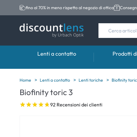
fino al 70% in meno rispetto al negozio di ottica
Consegna
Lenti a contatto
Prodotti d
Marche
Categoria
Marche
Home
Lenti a contatto
Lenti toriche
Biofinity toric
Biofinity toric 3
Acuvue
Lenti sferiche
Eversee
Biotrue
Lenti toriche
EasySept
92 Recensioni dei clienti
Ultra
Lenti multifocali
Biotrue
MyDay
AOSEPT