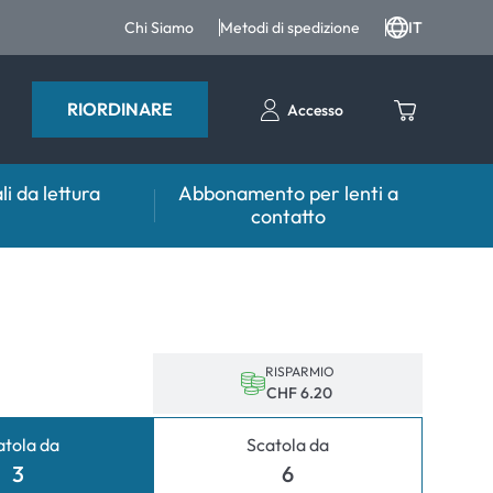
Chi Siamo
Metodi di spedizione
IT
RIORDINARE
Accesso
li da lettura
Abbonamento per lenti a
contatto
sulente
Aiuto & Consulente
tto FAQ
er lenti
Prodotti per la cura FAQ
 FAQ
tri accessori
RISPARMIO
CHF 6.20
er l'utilizzo
atola da
Scatola da
mali
3
6