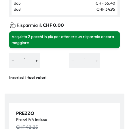
da
5
CHF 35.40
da
8
CHF 34.95
Risparmia il:
CHF 0.00
Acquista 2 pacchi in più per ottenere un risparmio ancora
maggiore
−
+
−
+
Inserisci i tuoi valori
PREZZO
Prezzi IVA inclusa
CHF 42.25