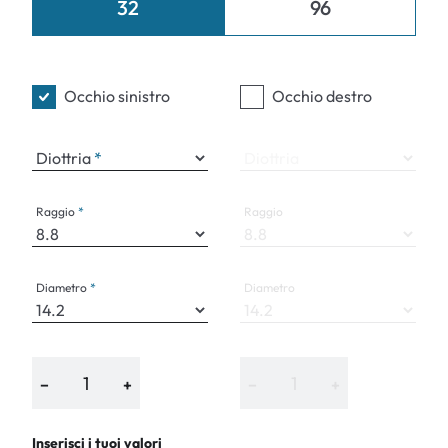
32
96
Occhio sinistro
Occhio destro
Diottria
Diottria
Raggio
Raggio
Diametro
Diametro
−
+
−
+
Inserisci i tuoi valori