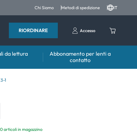
Chi Siamo
Metodi di spedizione
IT
RIORDINARE
Accesso
li da lettura
Abbonamento per lenti a
contatto
sulente
Aiuto & Consulente
C3-1
tto FAQ
er lenti
Prodotti per la cura FAQ
 FAQ
tri accessori
er l'utilizzo
mali
10 articoli in magazzino