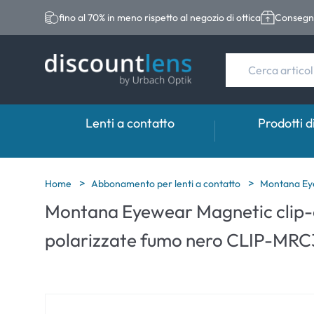
fino al 70% in meno rispetto al negozio di ottica
Consegna
Lenti a contatto
Prodotti d
Marche
Categoria
Marche
Home
Abbonamento per lenti a contatto
Montana Eye
Montana Eyewear Magnetic clip-on
Acuvue
Lenti sferiche
Eversee
polarizzate fumo nero CLIP-MRC
Biotrue
Lenti toriche
EasySept
Ultra
Lenti multifocali
Biotrue
MyDay
AOSEPT