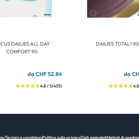
CUS DAILIES ALL DAY
DAILIES TOTAL1 90
COMFORT 90
da CHF 52.84
da CH
4.8 / 5
(435)
4.8
amo
Termini e condizioni
Politica sulla privacy
Dati aziendali
Metodi di spediz