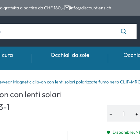
 gratuita a partire da CHF 180,-
info@discountlens.ch
i cura
Occhiali da sole
Occhia
Periodo di usura
Categoria
Marche
Aiuto & Con
Accessori
wear Magnetic clip-on con lenti solari polarizzate fumo nero CLIP-MR
 con lenti solari
Lenti giornaliere
Soluzioni per lenti a contatto
Ray-Ban
Lenti a conta
Contenitori p
3-1
Lenti settimanali e bisettimanali
Prodotti detergenti
Montana Eyewear
Prescrizione
Pinzette e al
−
+
Lenti mensili
Colliri
Oakley
Informazioni p
% SALDI %
% SALDI %
Sintomi anor
Disponibile, >