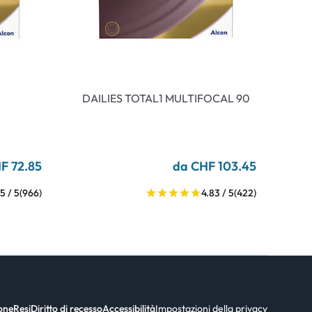
DAILIES TOTAL1 MULTIFOCAL 90
F 72.85
da CHF 103.45
5 / 5
(966)
4.83 / 5
(422)
ione
Resi
Diritto di recesso
Accessibilità
Impostazioni della privacy