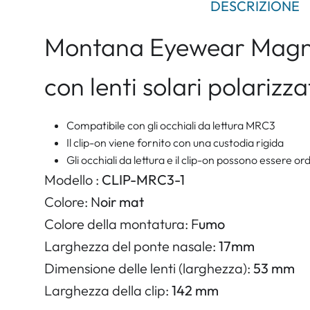
DESCRIZIONE
Montana Eyewear Magne
con lenti solari polarizz
Compatibile con gli occhiali da lettura MRC3
Il clip-on viene fornito con una custodia rigida
Gli occhiali da lettura e il clip-on possono essere
Modello :
CLIP-MRC3-1
Colore: N
oir mat
Colore della montatura: F
umo
Larghezza del ponte nasale:
17mm
Dimensione delle lenti (larghezza):
53 mm
Larghezza della clip:
142 mm