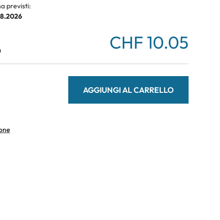
ali
a previsti:
08.2026
CHF 10.05
a
AGGIUNGI AL CARRELLO
ione