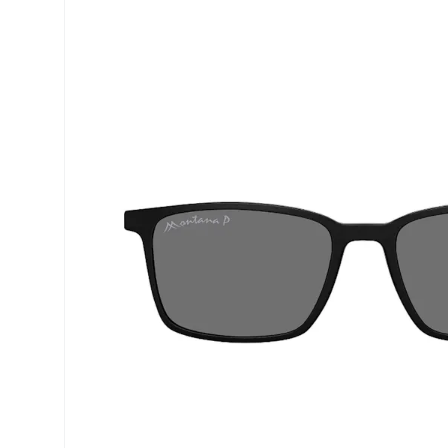
Dailies
Opti-Free
Air Optix
ReNu
PureVision
Futuro
Precision
Ever Clean Plus
Biofinity
Altre marche
Clariti
Total
Proclear
SofLens
Fusion
Freshlook
Dispo