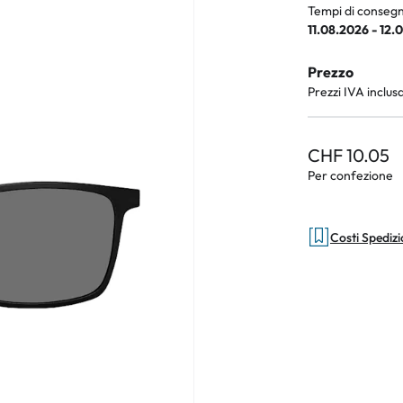
Occhiali per bambini
Sintomi norm
Tempi di consegn
11.08.2026 - 12.
Prezzo
Prezzi IVA inclus
CHF 10.05
Per confezione
Costi Spediz