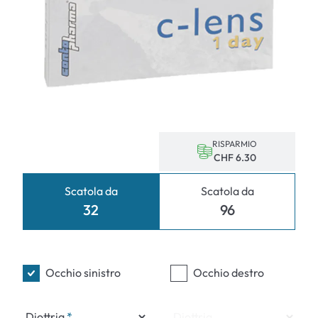
RISPARMIO
CHF 6.30
Scatola da
Scatola da
32
96
Occhio sinistro
Occhio destro
Diottria
Diottria