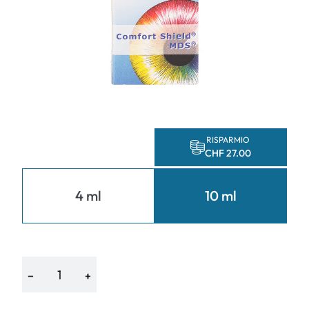
RISPARMIO
CHF 27.00
4 ml
10 ml
−
+