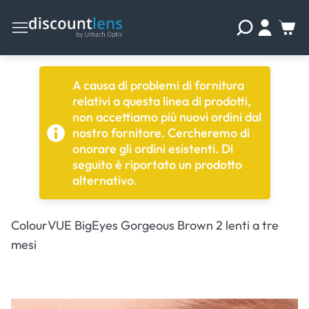
A causa di problemi di fornitura
relativi a questa linea di prodotti,
non accettiamo più nuovi ordini dal
nostro fornitore. Cercheremo di
onorare gli ordini esistenti. Di
seguito è riportato un prodotto
alternativo.
ColourVUE BigEyes Gorgeous Brown 2 lenti a tre
mesi