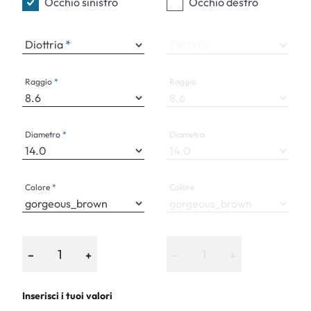
Occhio sinistro
Occhio destro
Diottria
Diottria
Raggio
Raggio
Diametro
Diametro
Colore
Colore
−
+
−
+
Inserisci i tuoi valori