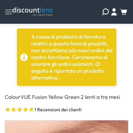
A causa di problemi di fornitura
relativi a questa linea di prodotti,
non accettiamo più nuovi ordini dal
nostro fornitore. Cercheremo di
onorare gli ordini esistenti. Di
seguito è riportato un prodotto
alternativo.
ColourVUE Fusion Yellow Green 2 lenti a tre mesi
1 Recensioni dei clienti