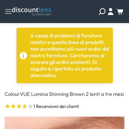
A causa di problemi di fornitura
relativi a questa linea di prodotti,
non accettiamo più nuovi ordini dal
nostro fornitore. Cercheremo di
onorare gli ordini esistenti. Di
seguito è riportato un prodotto
alternativo.
ColourVUE Lumina Shinning Brown 2 lenti a tre mesi
1 Recensioni dei clienti