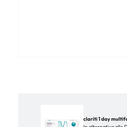
Biomedics
clariti 1 day multif
In alternativa alle 