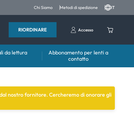
Chi Siamo
Metodi di spedizione
IT
RIORDINARE
Accesso
li da lettura
Abbonamento per lenti a
contatto
sulente
Aiuto & Consulente
tto FAQ
er lenti
Prodotti per la cura FAQ
i dal nostro fornitore. Cercheremo di onorare gli
 FAQ
tri accessori
er l'utilizzo
mali