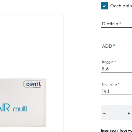
Occhiali per bambini
Sintomi norm
Occhio sin
Diottria
ADD
Raggio
Diametro
−
+
Inserisci i tuoi v