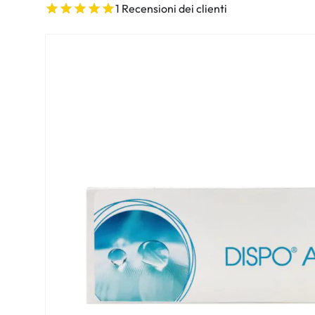
Dailies
Opti-Free
1 Recensioni dei clienti
Air Optix
ReNu
PureVision
Futuro
Precision
Ever Clean Plus
Biofinity
Altre marche
Clariti
Total
Proclear
SofLens
Fusion
Freshlook
Dispo