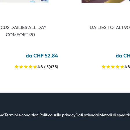
CUS DAILIES ALL DAY
DAILIES TOTAL1 90
COMFORT 90
da CHF 52.84
da CH
4.8 / 5
(435)
4.8
amo
Termini e condizioni
Politica sulla privacy
Dati aziendali
Metodi di spediz