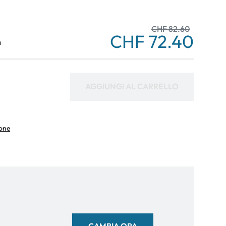
CHF 82.60
CHF 72.40
a
AGGIUNGI AL CARRELLO
ione
CAMBIA ORA