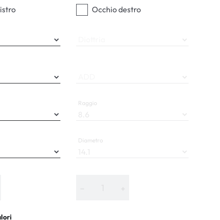
ali
istro
Occhio destro
Diottria
ADD
Raggio
Diametro
−
+
alori