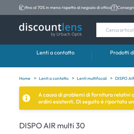
fino al 70% in meno rispetto al negozio di ottica
Consegna
Lenti a contatto
Prodotti d
Marche
Categoria
Marche
Home
Lenti a contatto
Lenti multifocali
DISPO AIR
Acuvue
Lenti sferiche
Eversee
A causa di problemi di fornitura relativi
ordini esistenti. Di seguito è riportato u
Biotrue
Lenti toriche
EasySept
Ultra
Lenti multifocali
Biotrue
DISPO AIR multi 30
MyDay
AOSEPT