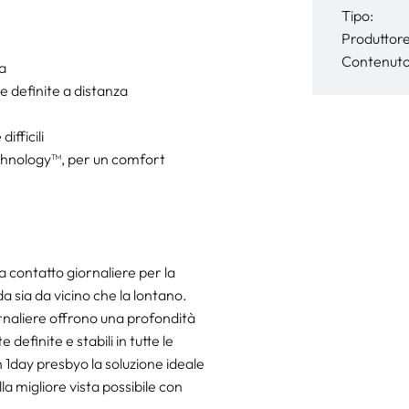
Tipo:
Produttore
Contenuto
ia
e definite a distanza
ifficili
technology™, per un comfort
a contatto giornaliere per la
a sia da vicino che la lontano.
ornaliere offrono una profondità
finite e stabili in tutte le
n 1day presbyo la soluzione ideale
la migliore vista possibile con