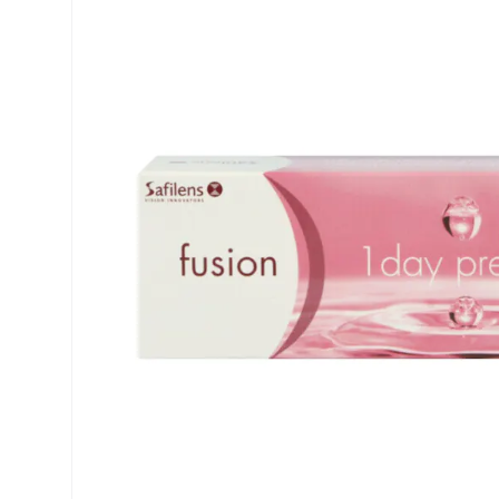
Dailies
Opti-Free
Air Optix
ReNu
PureVision
Futuro
Precision
Ever Clean Plus
Biofinity
Altre marche
Clariti
Total
Proclear
SofLens
Fusion
Freshlook
Dispo