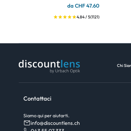
da CHF 47.60
4.84 / 5
(1121)
Chi Si
Contattaci
Siamo qui per aiutarti.
info@discountlens.ch
043 55 07 333