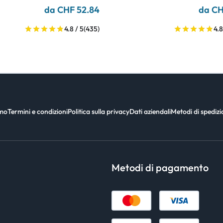
da CHF 52.84
da CH
4.8 / 5
(435)
4.8
amo
Termini e condizioni
Politica sulla privacy
Dati aziendali
Metodi di spediz
Metodi di pagamento