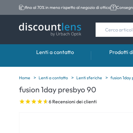
fino al 70% in meno rispetto al negozio di ottica
Consegna
Lenti a contatto
Prodotti d
Marche
Categoria
Marche
Home
Lenti a contatto
Lenti sferiche
fusion 1day
fusion 1day presbyo 90
Acuvue
Lenti sferiche
Eversee
Biotrue
Lenti toriche
EasySept
6 Recensioni dei clienti
Ultra
Lenti multifocali
Biotrue
MyDay
AOSEPT