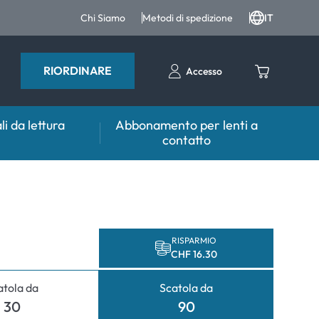
Chi Siamo
Metodi di spedizione
IT
RIORDINARE
Accesso
li da lettura
Abbonamento per lenti a
contatto
sulente
Aiuto & Consulente
tto FAQ
er lenti
Prodotti per la cura FAQ
 FAQ
tri accessori
RISPARMIO
CHF 16.30
er l'utilizzo
atola da
Scatola da
mali
30
90