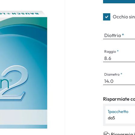
Occhiali per bambini
Sintomi norm
Occhio sin
Diottria
Raggio
Diametro
Risparmiate con
1
pacchetto
da
5
Risparmia i