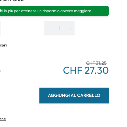
hi in più per ottenere un risparmio ancora maggiore
−
+
alori
CHF 31.25
CHF 27.30
a
AGGIUNGI AL CARRELLO
ione