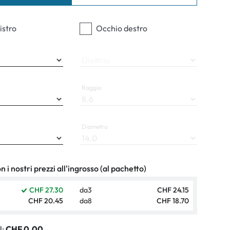
ali
istro
Occhio destro
Diottria
Raggio
Diametro
 i nostri prezzi all'ingrosso (al pachetto)
CHF 27.30
da
3
CHF 24.15
CHF 20.45
da
8
CHF 18.70
l:
CHF 0.00