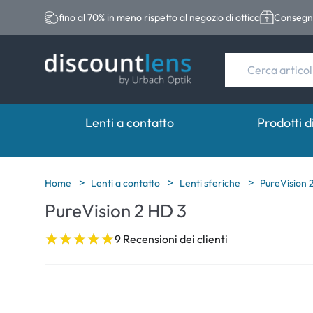
fino al 70% in meno rispetto al negozio di ottica
Consegna
Lenti a contatto
Prodotti d
Marche
Categoria
Marche
Home
Lenti a contatto
Lenti sferiche
PureVision 
PureVision 2 HD 3
Acuvue
Lenti sferiche
Eversee
Biotrue
Lenti toriche
EasySept
9 Recensioni dei clienti
Ultra
Lenti multifocali
Biotrue
MyDay
AOSEPT