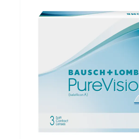
Dailies
Opti-Free
Air Optix
ReNu
PureVision
Futuro
Precision
Ever Clean Plus
Biofinity
Altre marche
Clariti
Total
Proclear
SofLens
Fusion
Freshlook
Dispo