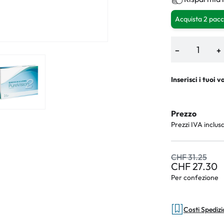
Acquista 2 pacc
−
+
Inserisci i tuoi v
Prezzo
Prezzi IVA inclus
CHF 31.25
CHF 27.30
Per confezione
Costi Spediz