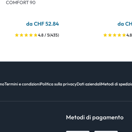
COMFORT 90
da CHF 52.84
da CH
4.8 / 5
(435)
4.8
amo
Termini e condizioni
Politica sulla privacy
Dati aziendali
Metodi di spediz
Metodi di pagamento