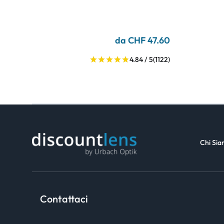
da CHF 47.60
4.84 / 5
(1122)
Chi Si
Contattaci