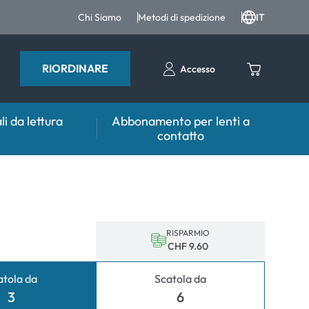
Chi Siamo
Metodi di spedizione
IT
RIORDINARE
Accesso
li da lettura
Abbonamento per lenti a
contatto
sulente
Aiuto & Consulente
tto FAQ
er lenti
Prodotti per la cura FAQ
 FAQ
tri accessori
RISPARMIO
CHF 9.60
er l'utilizzo
atola da
Scatola da
mali
3
6