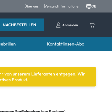
Über uns
Versandinformationen
DE
NACHBESTELLEN
Anmelden
ebrillen
Kontaktlinsen-Abo
Ratgeber
n FAQ
ter
Pflegemittel FAQ
ehr von unserem Lieferanten entgegen. Wir
tives Produkt.
nrezepte FAQ
d weiteres Zubehör
formationen
Symptome
mptome
 unseren Staffelpreisen (pro Packung)