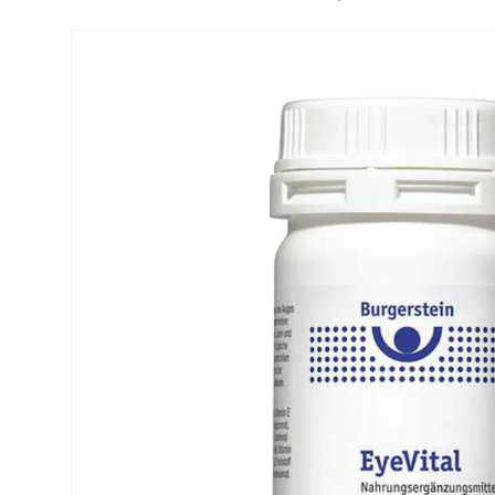
Air Optix
ReNu
PureVision
Futuro
Precision
Ever Clean Plus
Biofinity
Weitere Marken
Clariti
Total
Proclear
SofLens
Fusion
Freshlook
Dispo
Biomedics