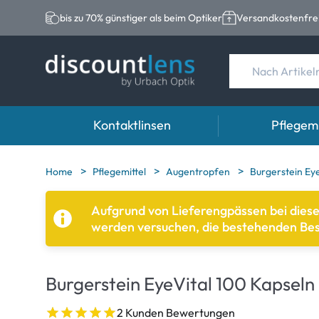
bis zu 70% günstiger als beim Optiker
Versandkostenfrei
Kontaktlinsen
Pflegemi
Marken
Kategorie
Marken
Home
Pflegemittel
Augentropfen
Burgerstein Ey
Acuvue
Sphärische Linse
Eversee
Aufgrund von Lieferengpässen bei dies
werden versuchen, die bestehenden Beste
Biotrue
Torische Linsen
EasySept
Ultra
Multifokale Linse
Biotrue
Burgerstein EyeVital 100 Kapseln
MyDay
AOSEPT
Dailies
Opti-Free
2 Kunden Bewertungen