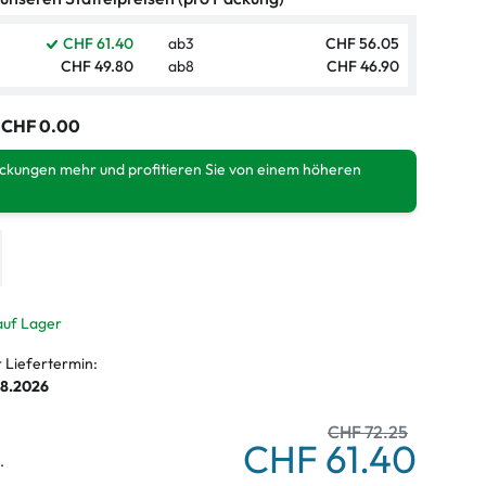
CHF 61.40
ab
3
CHF 56.05
CHF 49.80
ab
8
CHF 46.90
:
CHF 0.00
ackungen mehr und profitieren Sie von einem höheren
auf Lager
r Liefertermin:
08.2026
CHF 72.25
CHF 61.40
.