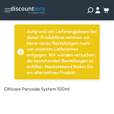
Aufgrund von Lieferengpässen bei
dieser Produktlinie nehmen wir
keine neuen Bestellungen mehr
von unserem Lieferanten
entgegen. Wir werden versuchen,
die bestehenden Bestellungen zu
erfüllen. Nachstehend finden Sie
ein alternatives Produkt.
OXIcare Peroxide System 100ml