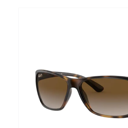
Air Optix
ReNu
PureVision
Futuro
Precision
Ever Clean Plus
Biofinity
Weitere Marken
Clariti
Total
Proclear
SofLens
Fusion
Freshlook
Dispo
Biomedics