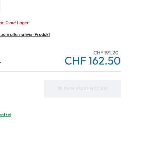
ar, 0 auf Lager
e zum alternativen Produkt
CHF 191.20
CHF 162.50
.
IN DEN WARENKORB
enfrei