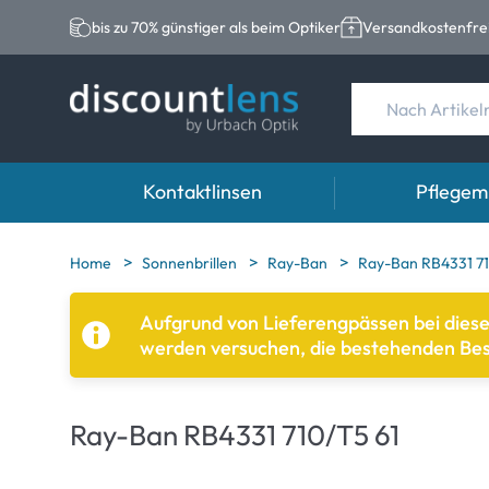
bis zu 70% günstiger als beim Optiker
Versandkostenfrei
Kontaktlinsen
Pflegemi
Marken
Kategorie
Marken
Home
Sonnenbrillen
Ray-Ban
Ray-Ban RB4331 71
Acuvue
Sphärische Linse
Eversee
Aufgrund von Lieferengpässen bei dies
werden versuchen, die bestehenden Beste
Biotrue
Torische Linsen
EasySept
Ultra
Multifokale Linse
Biotrue
Ray-Ban RB4331 710/T5 61
MyDay
AOSEPT
Dailies
Opti-Free