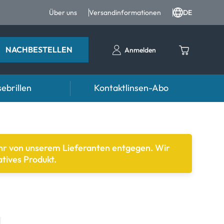
Über uns
Versandinformationen
DE
NACHBESTELLEN
Anmelden
ebrillen
Kontaktlinsen-Abo
Ratgeber
n FAQ
ter
Pflegemittel FAQ
ehr von unserem Lieferanten entgegen. Wir
tives Produkt.
nrezepte FAQ
d weiteres Zubehör
formationen
Symptome
mptome