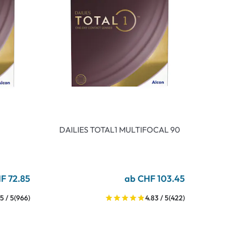
DAILIES TOTAL1 MULTIFOCAL 90
F 72.85
ab CHF 103.45
5 / 5
(966)
4.83 / 5
(422)